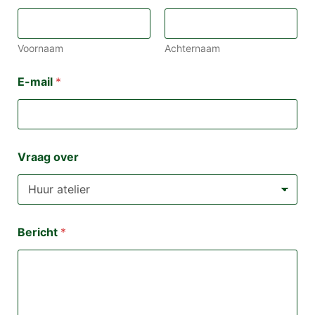
Voornaam
Achternaam
E-mail
*
*
Vraag over
E
-
m
a
i
l
Bericht
*
*