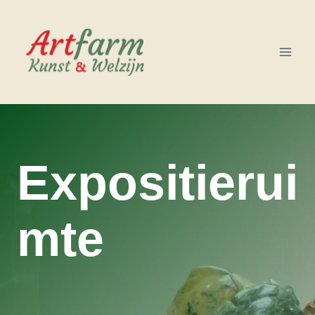
Doorgaan
naar
inhoud
Expositierui
mte