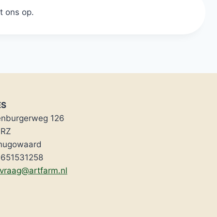
t ons op.
ES
enburgerweg 126
 RZ
hugowaard
 0651531258
evraag@artfarm.nl