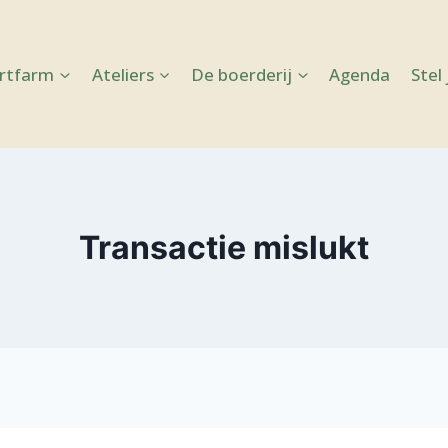
Artfarm
Ateliers
De boerderij
Agenda
Stel
Transactie mislukt