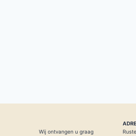
ADR
Wij ontvangen u graag
Rust