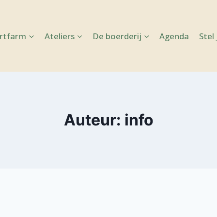
Artfarm
Ateliers
De boerderij
Agenda
Stel
Auteur: info